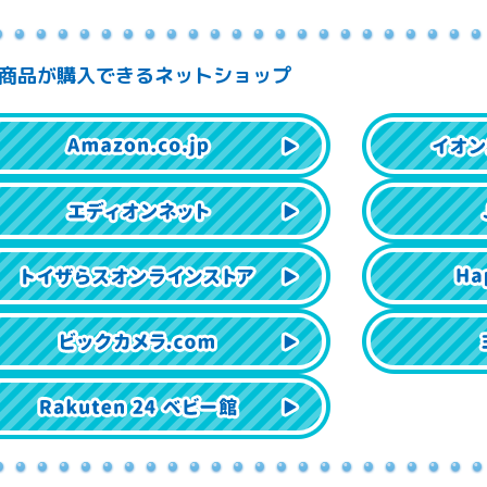
商品が購入できるネットショップ
イオンスタイルオンライン
Joshin web
Happinet Online
ヨドバシ.com