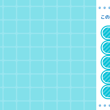
この
Amazon.co.jp
エディオンネット
トイザらスオンラインストア
ビックカメラ.com
Rakuten 24 ベビー館