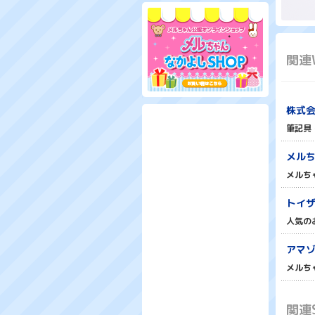
関連
株式
筆記具
メルち
メルち
トイザ
人気の
アマゾ
メルち
関連S