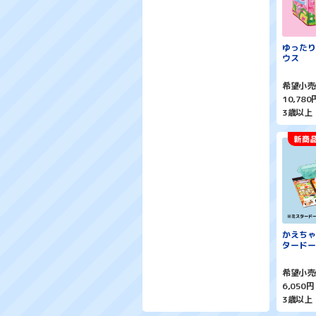
ゆったり
ウス
希望小売
10,78
3歳以上
かえちゃ
タードー
希望小売
6,050
3歳以上