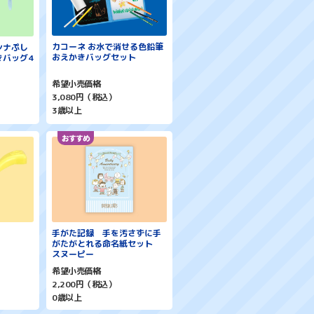
カコーネ お水で消せる色鉛筆
シナぷし
おえかきバッグセット
きバッグ4
希望小売価格
3,080円（税込）
3歳以上
手がた記録 手を汚さずに手
がたがとれる命名紙セット
スヌーピー
希望小売価格
2,200円（税込）
0歳以上