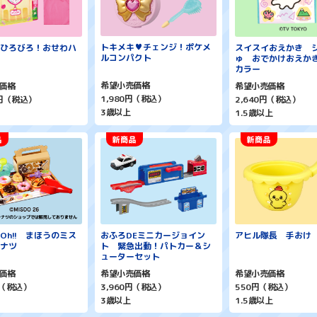
トキメキ♥チェンジ！ポケメ
ひろびろ！おせわハ
スイスイおえかき 
ルコンパクト
ゅ おでかけおえか
カラー
希望小売価格
価格
希望小売価格
1,980円（税込）
0円（税込）
2,640円（税込）
3歳以上
1.5歳以上
Oh!! まほうのミス
おふろDEミニカージョイン
アヒル隊長 手おけ
ナツ
ト 緊急出動！パトカー＆シ
ューターセット
価格
希望小売価格
希望小売価格
円（税込）
3,960円（税込）
550円（税込）
3歳以上
1.5歳以上