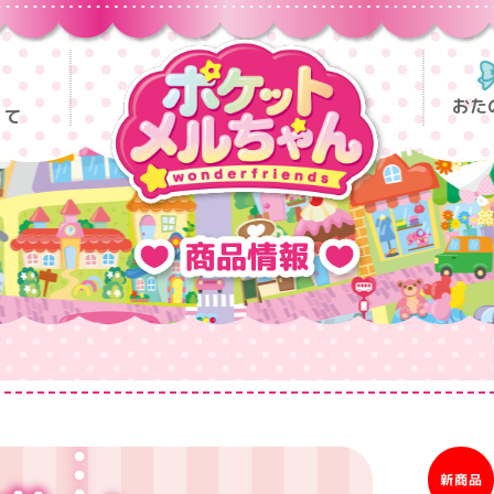
おた
って