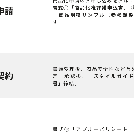
商品化申請のお申し込みをお願
書式①「商品化権許諾申込書」 
申請
「商品現物サンプル（参考類
す。
書類受理後、商品安全性など含
契約
定。承認後、
「スタイルガイ
書」
締結。
書式③「アプルーバルシート