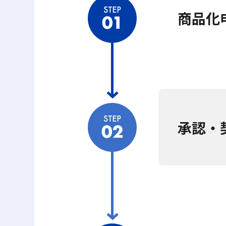
商品化
承認・