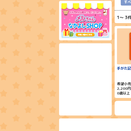
すべ
1
3
手がた記
希望小売
2,200
0歳以上