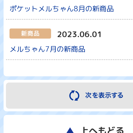
ポケットメルちゃん8月の新商品
2023.06.01
メルちゃん7月の新商品
上へもどる