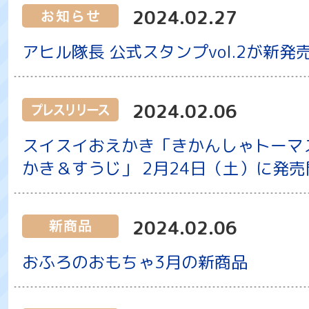
2024.02.27
アヒル隊長 公式スタンプvol.2が新発
2024.02.06
スイスイおえかき「きかんしゃトーマ
かき＆すうじ」 2月24日（土）に発売
2024.02.06
おふろのおもちゃ3月の新商品