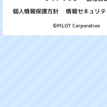
個人情報保護方針
情報セキュリテ
©PILOT Corporation