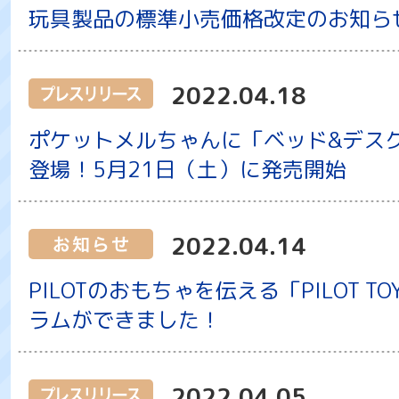
玩具製品の標準小売価格改定のお知ら
2022.04.18
ポケットメルちゃんに「ベッド&デス
登場！5月21日（土）に発売開始
2022.04.14
PILOTのおもちゃを伝える「PILOT T
ラムができました！
2022.04.05