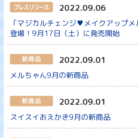
2022.09.06
「マジカルチェンジ♥メイクアップメ
登場！9月17日（土）に発売開始
2022.09.01
メルちゃん9月の新商品
2022.09.01
スイスイおえかき9月の新商品