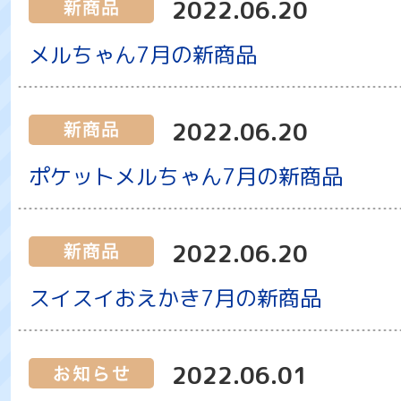
2022.06.20
メルちゃん7月の新商品
2022.06.20
ポケットメルちゃん7月の新商品
2022.06.20
スイスイおえかき7月の新商品
2022.06.01