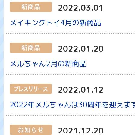
2022.03.01
メイキングトイ4月の新商品
2022.01.20
メルちゃん2月の新商品
2022.01.12
2022年メルちゃんは30周年を迎えま
2021.12.20