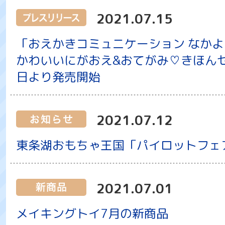
2021.07.15
「おえかきコミュニケーション なか
かわいいにがおえ&おてがみ♡きほんセ
日より発売開始
2021.07.12
東条湖おもちゃ王国「パイロットフェ
2021.07.01
メイキングトイ7月の新商品