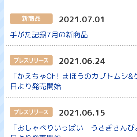
2021.07.01
手がた記録7月の新商品
2021.06.24
「かえちゃOh!! まほうのカブトムシ&
日より発売開始
2021.06.15
「おしゃべりいっぱい うさぎさんび