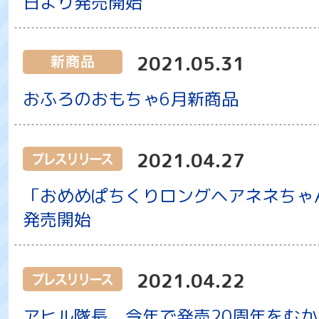
日より発売開始
2021.05.31
おふろのおもちゃ6月新商品
2021.04.27
「おめめぱちくりロングヘアネネちゃ
発売開始
2021.04.22
アヒル隊長、今年で発売20周年をむ